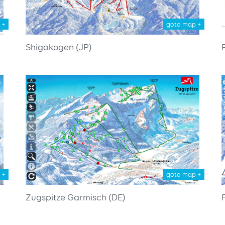
 +
goto map +
Shigakogen (JP)
 +
goto map +
Zugspitze Garmisch (DE)