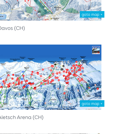
goto map +
Davos (CH)
goto map +
Aletsch Arena (CH)