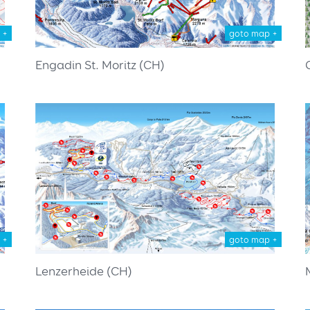
 +
goto map +
Engadin St. Moritz (CH)
 +
goto map +
Lenzerheide (CH)