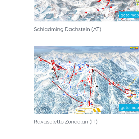
goto map
Schladming Dachstein (AT)
goto map
Ravascletto Zoncolan (IT)