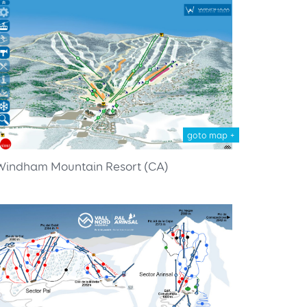
goto map +
Windham Mountain Resort (CA)