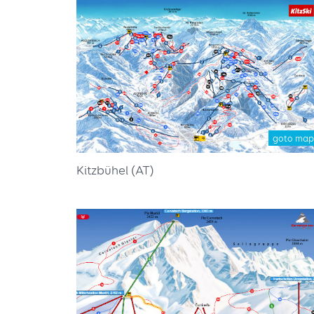
goto map
Kitzbühel (AT)