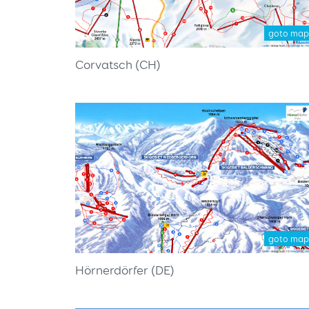
goto map
Corvatsch (CH)
goto map
Hörnerdörfer (DE)