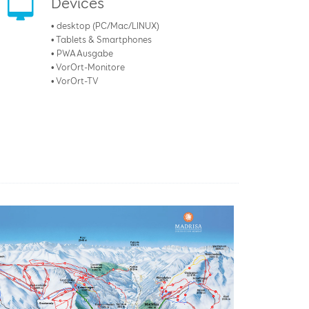
Devices
• desktop (PC/Mac/LINUX)
• Tablets & Smartphones
• PWA Ausgabe
• VorOrt-Monitore
• VorOrt-TV