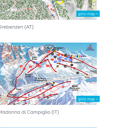
goto map +
Grebenzen (AT)
goto map +
Madonna di Campiglio (IT)