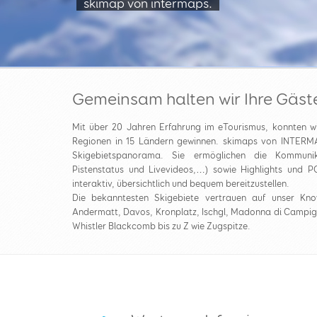
skimap von intermaps.
Gemeinsam halten wir Ihre Gäst
Mit über 20 Jahren Erfahrung im eTourismus, konnten w
Regionen in 15 Ländern gewinnen. skimaps von INTERMAPS
Skigebietspanorama. Sie ermöglichen die Kommunika
Pistenstatus und Livevideos,…) sowie Highlights und PO
interaktiv, übersichtlich und bequem bereitzustellen.
Die bekanntesten Skigebiete vertrauen auf unser Kn
Andermatt, Davos, Kronplatz, Ischgl, Madonna di Campig
Whistler Blackcomb bis zu Z wie Zugspitze.