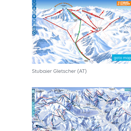
goto map
Stubaier Gletscher (AT)