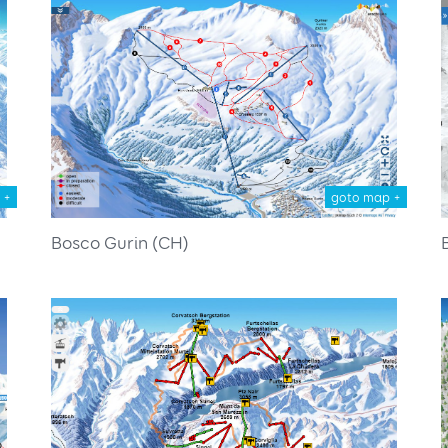
 +
goto map +
Bosco Gurin (CH)