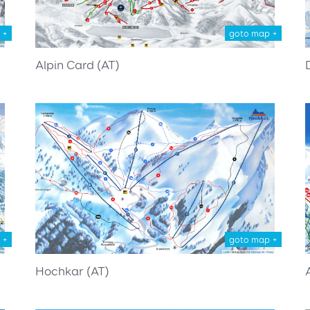
 +
goto map +
Alpin Card (AT)
 +
goto map +
Hochkar (AT)