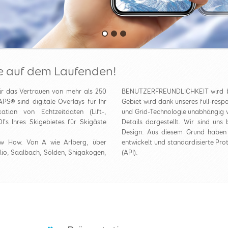
e auf dem Laufenden!
ir das Vertrauen von mehr als 250
BENUTZERFREUNDLICHKEIT wird bei
®️ sind digitale Overlays für Ihr
Gebiet wird dank unseres full-resp
tion von Echtzeitdaten (Lift-,
und Grid-Technologie unabhängig v
I’s Ihres Skigebietes für Skigäste
Details dargestellt. Wir sind un
Design. Aus diesem Grund haben 
ow How. Von A wie Arlberg, über
entwickelt und standardisierte Prot
lio, Saalbach, Sölden, Shigakogen,
(API).