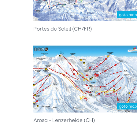
goto map
Portes du Soleil (CH/FR)
goto map
Arosa - Lenzerheide (CH)