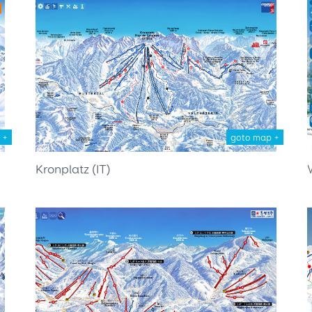
 +
goto map +
Kronplatz (IT)