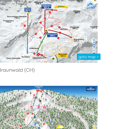
goto map +
Braunwald (CH)